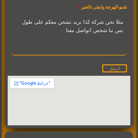
شنو الهرجة وابشر بالخير
ارسل