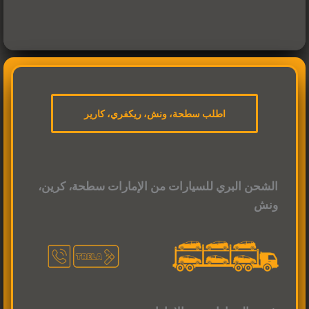
اطلب سطحة، ونش، ريكفري، كارير
الشحن البري للسيارات من الإمارات سطحة، كرين،
ونش
لا
لا
د
ي
https://qr1.be/9SSQ
وجد
ي
https://qr1.be/9SSQ
وجد
ي
Q
تعليق
تعليق