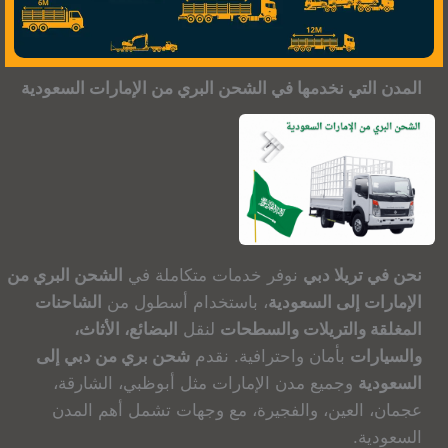
المدن التي نخدمها في الشحن البري من الإمارات السعودية
نحن في تريلا دبي
نوفر خدمات متكاملة في
الشحن البري من
الإمارات إلى السعودية
، باستخدام أسطول من
الشاحنات
المغلقة والتريلات والسطحات
لنقل
البضائع، الأثاث،
والسيارات
بأمان واحترافية. نقدم
شحن بري من دبي إلى
السعودية
وجميع مدن الإمارات مثل أبوظبي، الشارقة،
عجمان، العين، والفجيرة، مع وجهات تشمل أهم المدن
السعودية.