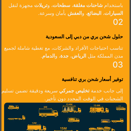
باستخدام
شاحنات مغلقة
،
سطحات
، و
تريلات
مجهزة لنقل
السيارات
،
البضائع
، و
العفش
بأمان وسرعة.
02
حلول
شحن بري من دبي إلى السعودية
تناسب احتياجات الأفراد والشركات، مع تغطية شاملة لجميع
مدن المملكة مثل
الرياض
،
جدة
، و
الدمام
.
03
توفير
أسعار شحن بري تنافسية
إلى جانب خدمة
تخليص جمركي
سريعة ودقيقة تضمن تسليم
الشحنات في الوقت المحدد دون تأخير.