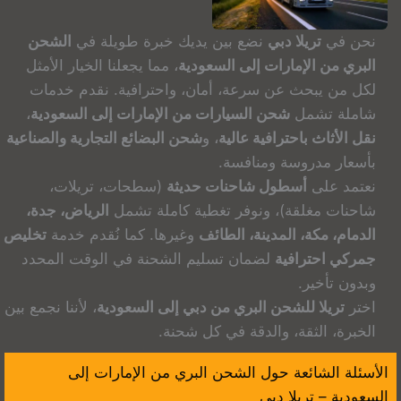
نحن في
تريلا دبي
نضع بين يديك خبرة طويلة في
الشحن
البري من الإمارات إلى السعودية
، مما يجعلنا الخيار الأمثل
لكل من يبحث عن سرعة، أمان، واحترافية. نقدم خدمات
شاملة تشمل
شحن السيارات من الإمارات إلى السعودية
،
نقل الأثاث باحترافية عالية
، و
شحن البضائع التجارية والصناعية
بأسعار مدروسة ومنافسة.
نعتمد على
أسطول شاحنات حديثة
(سطحات، تريلات،
شاحنات مغلقة)، ونوفر تغطية كاملة تشمل
الرياض، جدة،
الدمام، مكة، المدينة، الطائف
وغيرها. كما نُقدم خدمة
تخليص
جمركي احترافية
لضمان تسليم الشحنة في الوقت المحدد
وبدون تأخير.
اختر
تريلا للشحن البري من دبي إلى السعودية
، لأننا نجمع بين
الخبرة، الثقة، والدقة في كل شحنة.
الأسئلة الشائعة حول الشحن البري من الإمارات إلى
السعودية – تريلا دبي