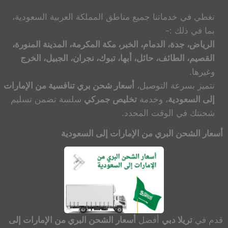
نغطي في خدماتنا جميع مناطق المملكة العربية السعودية،
بما في ذلك :-
الرياض، جدة، الدمام، الخبر، مكة المكرمة، المدينة المنورة،
القصيم، الطائف، حائل، أبها، تبوك، نجران، الجبيل، الخرج
وغيرها.
نتميز بسرعة التوصيل،
أسعار شحن بري تنافسية من الإمارات
إلى السعودية
، وخدمة
تخليص جمركي
سلسة تضمن تسليم
شحنتك في الوقت المحدد.
أسعار الشحن البري من الإمارات إلى السعودية
قدم في
تريلا دبي
أفضل
أسعار الشحن البري من الإمارات إلى