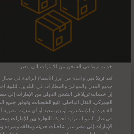
خدمة تريلا في الشحن من الإمارات الى مصر
تُعد
تريلا دبي
واحدة من أبرز الأسماء الرائدة في مجال
جميع المدن والموانئ والمطارات في البلدين، لتلبية احتي
إن
خدمات تريلا في الشحن الدولي من الإمارات إلى مص
الجمركي، النقل الداخلي، تتبع الشحنات، وتوفير جميع 
القاهرة أو الإسكندرية أو بورسعيد أو أي مدينة مصرية أ
في ظل النمو المتزايد لحركة
التجارة بين الإمارات ومص
الإمارات إلى مصر
عبر
شاحنات حديثة ومغلقة ومبردة ومج