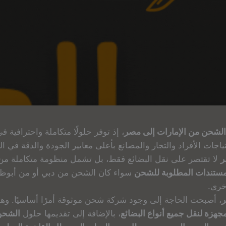
الشحن من الإمارات إلى مصر
، إذ توفر حلولًا متكاملة واحترافية ف
اجات الأفراد والتجار والمصانع بأعلى معايير الجودة والدقة في ال
ر
لا تقتصر على نقل البضائع فقط، بل تشمل منظومة متكاملة من
المستندات المطلوبة للشحن
سواء كان الشحن من دبي أو من أبوظبي
خرى.
ر
، أصبحت الحاجة إلى وجود شركة شحن موثوقة أمرًا أساسيًا. وهن
هزة لنقل جميع أنواع البضائع
، بالإضافة إلى تقديمها حلول
الشحن 