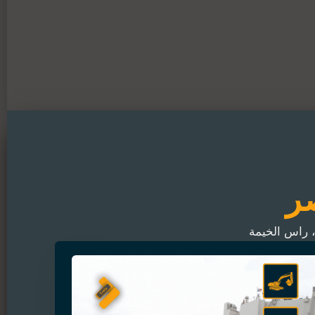
ر
 راس الخيمة