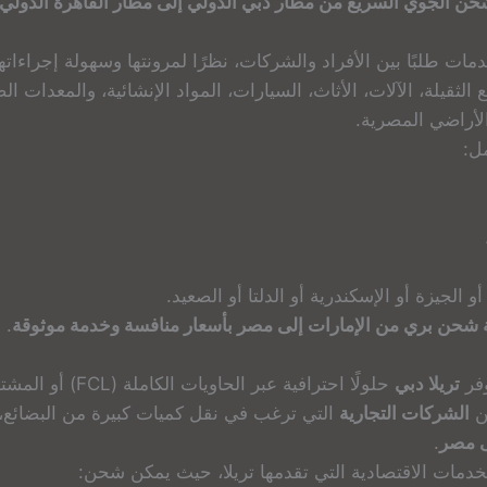
حن الجوي السريع من مطار دبي الدولي إلى مطار القاهرة الدولي
مات طلبًا بين الأفراد والشركات، نظرًا لمرونتها وسهولة إجراءاتها
 الثقيلة، الآلات، الأثاث، السيارات، المواد الإنشائية، والمعدات 
الأراضي المصرية.
ل:
 الجيزة أو الإسكندرية أو الدلتا أو الصعيد.
حن بري من الإمارات إلى مصر بأسعار منافسة وخدمة موثوقة
.
وفر
تريلا دبي
حلولًا احترافية عبر الحاويات الكاملة (FCL) أو المشتركة (LCL) من
من
الشركات التجارية
التي ترغب في نقل كميات كبيرة من البضائع
ى مصر
.
خدمات الاقتصادية التي تقدمها تريلا، حيث يمكن شحن: