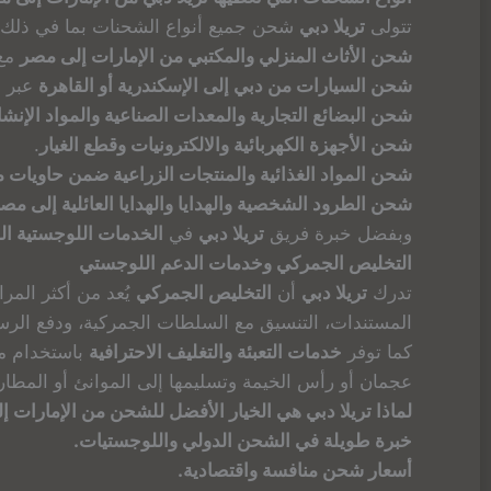
تتولى
تريلا دبي
شحن جميع أنواع الشحنات بما في ذلك:
شحن الأثاث المنزلي والمكتبي من الإمارات إلى مصر
مع 
شحن السيارات من دبي إلى الإسكندرية أو القاهرة
عبر ال
شحن البضائع التجارية والمعدات الصناعية والمواد الإنشا
شحن الأجهزة الكهربائية والالكترونيات وقطع الغيار
.
شحن المواد الغذائية والمنتجات الزراعية ضمن حاويات م
شحن الطرود الشخصية والهدايا والهدايا العائلية إلى م
وبفضل خبرة فريق
تريلا دبي
في
الخدمات اللوجستية الد
التخليص الجمركي وخدمات الدعم اللوجستي
تدرك
تريلا دبي
أن
التخليص الجمركي
يُعد من أكثر الم
المستندات، التنسيق مع السلطات الجمركية، ودفع الر
كما توفر
خدمات التعبئة والتغليف الاحترافية
باستخدام موا
عجمان أو رأس الخيمة وتسليمها إلى الموانئ أو المطارات
لماذا تريلا دبي هي الخيار الأفضل للشحن من الإمارات إ
خبرة طويلة في الشحن الدولي واللوجستيات.
أسعار شحن منافسة واقتصادية.